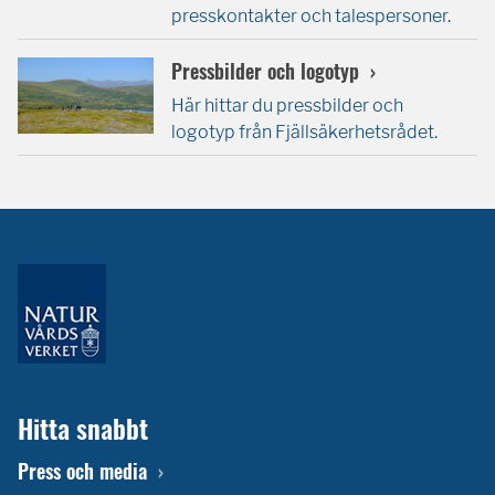
presskontakter och talespersoner.
Pressbilder och logotyp
Här hittar du pressbilder och
logotyp från Fjällsäkerhetsrådet.
Hitta snabbt
Press och media