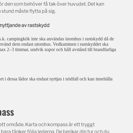
för den som behöver få tak över huvudet. Det kan
 stund måste flytta på sig.
nyttjande av rastskydd
att s.k. campingkök inte ska användas inomhus i rastskydd då de
Använd dem endast utomhus. Vedkaminen i rastskyddet ska
a max 2–3 timmar, undvik sopor och håll avstånd till brandfarliga
let i dessa lådor ska endast nyttjas i nödfall och kan innehålla
pass
 i ett område. Karta och kompass är ett tryggt
bara tänker följa lederna. De berikar din tur och du