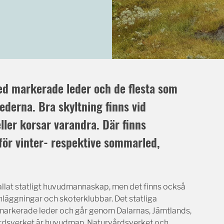
med markerade leder och de flesta som
lederna. Bra skyltning finns vid
ller korsar varandra. Där finns
ör vinter- respektive sommarled,
kallat statligt huvudmannaskap, men det finns också
nläggningar och skoterklubbar. Det statliga
l markerade leder och går genom Dalarnas, Jämtlands,
årdsverket är huvudman, Naturvårdsverket och