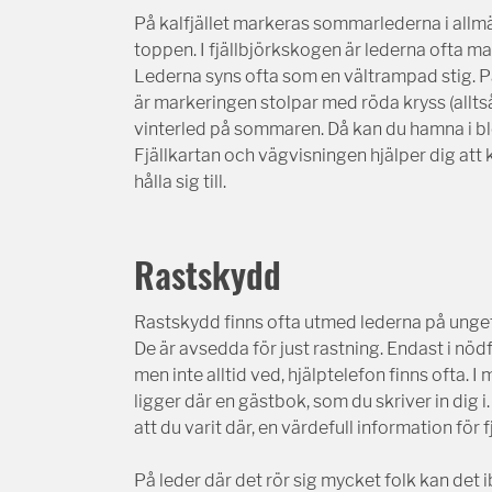
På kalfjället markeras sommarlederna i allm
toppen. I fjällbjörkskogen är lederna ofta m
Lederna syns ofta som en vältrampad stig. På 
är markeringen stolpar med röda kryss (allts
vinterled på sommaren. Då kan du hamna i blöt
Fjällkartan och vägvisningen hjälper dig att 
hålla sig till.
Rastskydd
Rastskydd finns ofta utmed lederna på unge
De är avsedda för just rastning. Endast i nöd
men inte alltid ved, hjälptelefon finns ofta. 
ligger där en gästbok, som du skriver in dig 
att du varit där, en värdefull information för 
På leder där det rör sig mycket folk kan det i