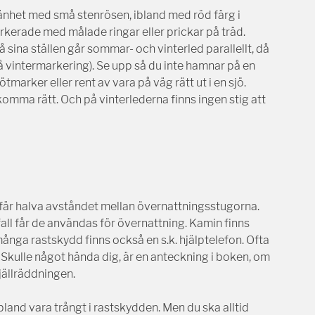
änhet med små stenrösen, ibland med röd färg i
arkerade med målade ringar eller prickar på träd.
sina ställen går sommar- och vinterled parallellt, då
å vintermarkering). Se upp så du inte hamnar på en
marker eller rent av vara på väg rätt ut i en sjö.
komma rätt. Och på vinterlederna finns ingen stig att
fär halva avståndet mellan övernattningsstugorna.
fall får de användas för övernattning. Kamin finns
I många rastskydd finns också en s.k. hjälptelefon. Ofta
i. Skulle något hända dig, är en anteckning i boken, om
fjällräddningen.
bland vara trångt i rastskydden. Men du ska alltid