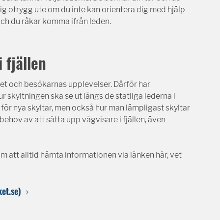
dig otrygg ute om du inte kan orientera dig med hjälp
och du råkar komma ifrån leden.
 fjällen
erhet och besökarnas upplevelser. Därför har
 skyltningen ska se ut längs de statliga lederna i
 för nya skyltar, men också hur man lämpligast skyltar
r behov av att sätta upp vägvisare i fjällen, även
om att alltid hämta informationen via länken här, vet
ket.se)