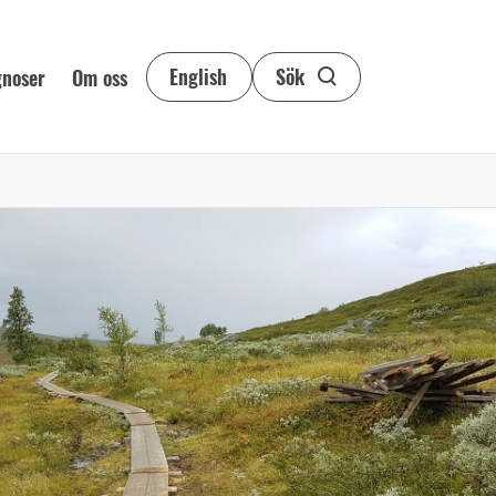
English
Sök
gnoser
Om oss