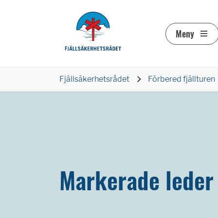
Meny
Fjällsäkerhets­rådet
Förbered fjällturen
Markerade leder