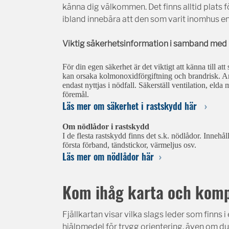
känna dig välkommen. Det finns alltid plats 
ibland innebära att den som varit inomhus en
Viktig säkerhetsinformation i samband med 
För din egen säkerhet är det viktigt att känna till 
kan orsaka kolmonoxidförgiftning och brandrisk. 
endast nyttjas i nödfall. Säkerställ ventilation, eld
föremål.
Läs mer om säkerhet i rastskydd här
Om nödlådor i rastskydd
I de flesta rastskydd finns det s.k. nödlådor. Innehål
första förband, tändstickor, värmeljus osv.
Läs mer om nödlådor här
Kom ihåg karta och kom
Fjällkartan visar vilka slags leder som finns
hjälpmedel för trygg orientering, även om du 