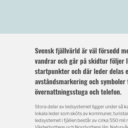
Svensk fjällvärld är väl försedd 
vandrar och går på skidtur följer 
startpunkter och där leder delas e
avståndsmarkering och symboler f
övernattningsstuga och telefon.
Stora delar av ledsystemet ligger under så 
lokala leder som sköts av kommuner, turista
ledsystemet i fjällen består av cirka 550 mi
Västerbottens och Norrbottens län. Naturv